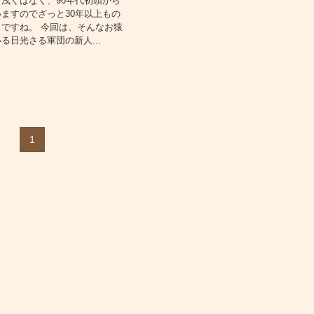
浅くはなく、90年代初頭から
ますのでざっと30年以上もの
ですね。 今回は、そんなお猿
る日光さる軍団の新人...
1