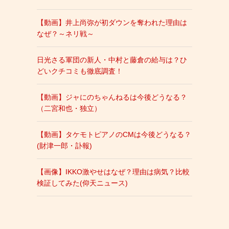
【動画】井上尚弥が初ダウンを奪われた理由は
なぜ？～ネリ戦～
日光さる軍団の新人・中村と藤倉の給与は？ひ
どいクチコミも徹底調査！
【動画】ジャにのちゃんねるは今後どうなる？
（二宮和也・独立）
【動画】タケモトピアノのCMは今後どうなる？
(財津一郎・訃報)
【画像】IKKO激やせはなぜ？理由は病気？比較
検証してみた(仰天ニュース)