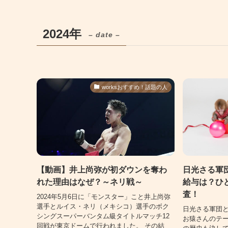
2024年
– date –
worksおすすめ！話題の人
【動画】井上尚弥が初ダウンを奪わ
日光さる軍
れた理由はなぜ？～ネリ戦～
給与は？ひ
査！
2024年5月6日に「モンスター」こと井上尚弥
選手とルイス・ネリ（メキシコ）選手のボク
日光さる軍団
シングスーパーバンタム級タイトルマッチ12
お猿さんのテー
回戦が東京ドームで行われました。 その結