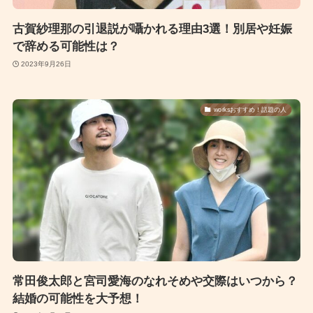
古賀紗理那の引退説が囁かれる理由3選！別居や妊娠
で辞める可能性は？
2023年9月26日
worksおすすめ！話題の人
常田俊太郎と宮司愛海のなれそめや交際はいつから？
結婚の可能性を大予想！