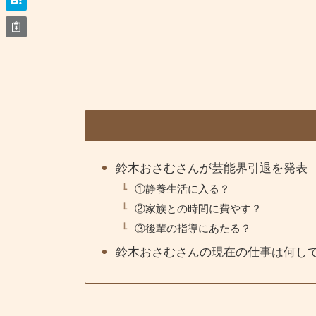
鈴木おさむさんが芸能界引退を発表
①静養生活に入る？
②家族との時間に費やす？
③後輩の指導にあたる？
鈴木おさむさんの現在の仕事は何し