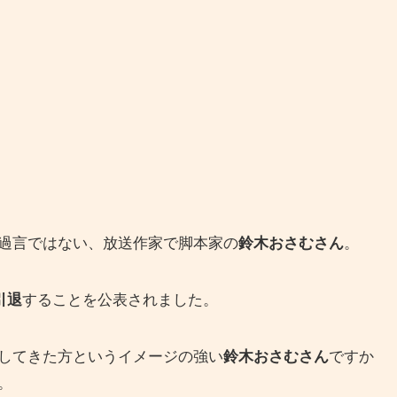
過言ではない、放送作家で脚本家の
鈴木おさむさん
。
引退
することを公表されました。
してきた方というイメージの強い
鈴木おさむさん
ですか
。